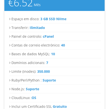
€6.52
Mês
Espaço em disco:
3 GB SSD NVme
Transferir:
Ilimitado
Painel de controlo:
cPanel
Contas de correio electrónico:
40
Bases de dados MySQL:
10
Domínios adicionais:
7
Limite (inodes):
350.000
Ruby/Perl/Python :
Suporte
Node.js:
Suporte
CloudLinux :
OS
Inclui um Certificado SSL
Gratuito