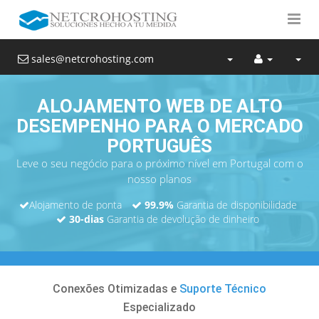
sales@netcrohosting.com
ALOJAMENTO WEB DE ALTO
DESEMPENHO PARA O MERCADO
PORTUGUÊS
Leve o seu negócio para o próximo nível em Portugal com o
nosso planos
Alojamento de ponta
99.9%
Garantia de disponibilidade
30-dias
Garantia de devolução de dinheiro
Conexões Otimizadas e
Suporte Técnico
Especializado