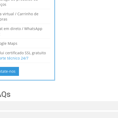
iços
a virtual / Carrinho de
pras
at em direto / WhatsApp
t
ogle Maps
lui certificado SSL gratuito
rte técnico 24/7
tate-nos
AQs