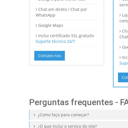
serv
Chat em direto / Chat por
WhatsApp
Loj
com
Google Maps
Ch
Inclui certificado SSL gratuito
Cha
Suporte técnico 24/7
Go
Contate-nos
Inc
Supo
Con
Perguntas frequentes - F
¿Como faço para começar?
¿O que inclui o serviço do site?