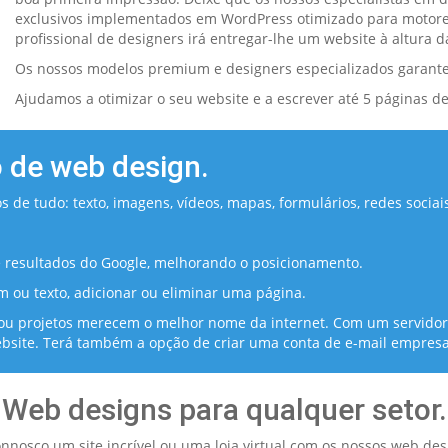
exclusivos implementados em WordPress otimizado para motor
profissional de designers irá entregar-lhe um website à altura d
Os nossos modelos premium e designers especializados garant
Ajudamos a otimizar o seu website e a escrever até 5 páginas de
 de web design.
s de tudo: texto, imagens, vídeos, mapas, formulários, redes socia
 resultados do Google, melhorando o posicionamento.
m ou texto, adicionar ou eliminar uma página.
u projetos merecem o melhor nome da internet. Com um servidor 
website. Terá também a opção de criar uma conta de e-mail empres
Web designs para qualquer setor.
onnosco um site incrível ou uma loja virtual com os nossos web des