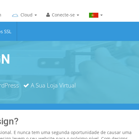
m
Cloud
Conecte-se
os SSL
GN
rdPress
A Sua Loja Virtual
sign?
issional. E nunca tem uma segunda oportunidade de causar uma
esign levem o seu website para o próximo nível. Com designs