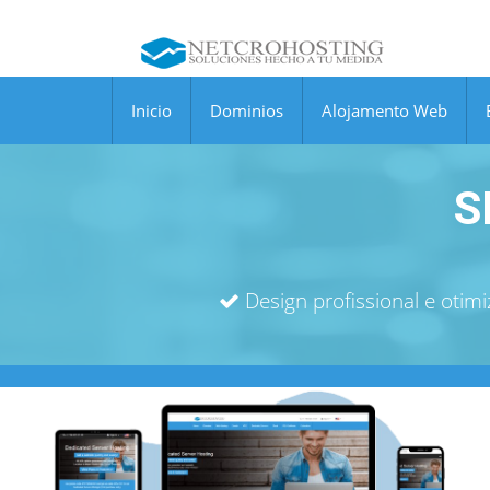
Inicio
Dominios
Alojamento Web
S
Design profissional e otim