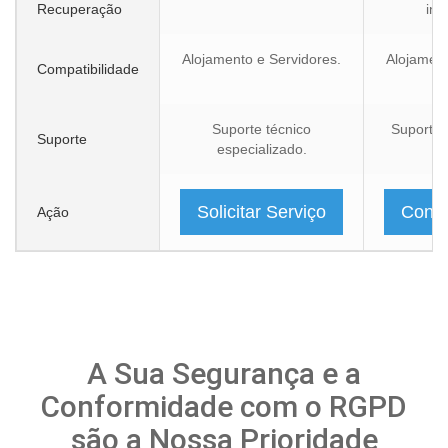
Recuperação
ins
Alojamento e Servidores.
Alojament
Compatibilidade
Suporte técnico
Suporte 
Suporte
especializado.
Solicitar Serviço
Consu
Ação
A Sua Segurança e a
Conformidade com o RGPD
são a Nossa Prioridade