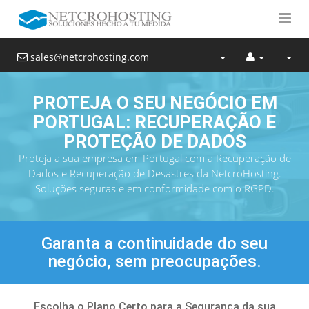
sales@netcrohosting.com
PROTEJA O SEU NEGÓCIO EM
PORTUGAL: RECUPERAÇÃO E
PROTEÇÃO DE DADOS
Proteja a sua empresa em Portugal com a Recuperação de
Dados e Recuperação de Desastres da NetcroHosting.
Soluções seguras e em conformidade com o RGPD.
Garanta a continuidade do seu
negócio, sem preocupações.
Escolha o Plano Certo para a Segurança da sua