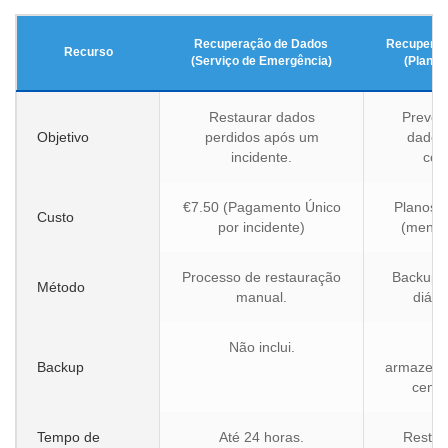
Recuperação de Dados
Recuperaç
Recurso
(Serviço de Emergência)
(Plano 
Restaurar dados
Preven
Objetivo
perdidos após um
dados 
incidente.
con
€7.50 (Pagamento Único
Planos p
Custo
por incidente)
(mensa
Processo de restauração
Backups 
Método
manual.
diári
Não inclui.
S
Backup
armazena
cente
Tempo de
Até 24 horas.
Restau