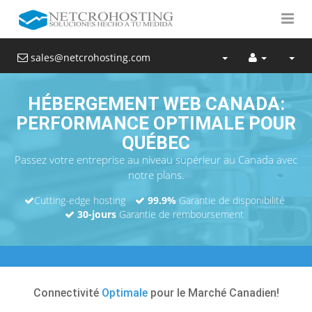
sales@netcrohosting.com
HÉBERGEMENT WEB CANADA:
PERFORMANCE OPTIMALE POUR
QUÉBEC
Passez votre entreprise au niveau supérieur au Canada avec
notre plans.
Cutting-edge hosting
99.9%
Garantie de disponibilité
30-jours
Garantie de remboursement
Connectivité
Optimale
pour le Marché Canadien!