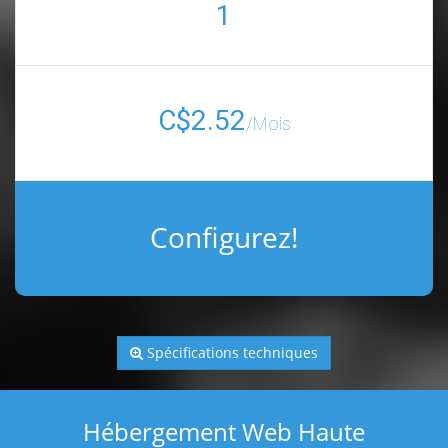
1
C$2.52
/Mois
Configurez!
Spécifications techniques
Hébergement Web Haute