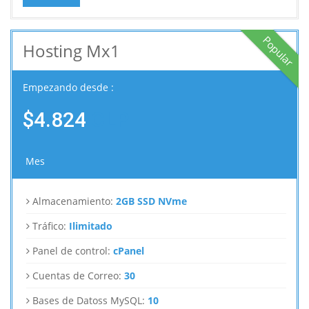
Popular
Hosting Mx1
Empezando desde :
$4.824
CLP
Mes
Almacenamiento:
2GB SSD NVme
Tráfico:
Ilimitado
Panel de control:
cPanel
Cuentas de Correo:
30
Bases de Datoss MySQL:
10