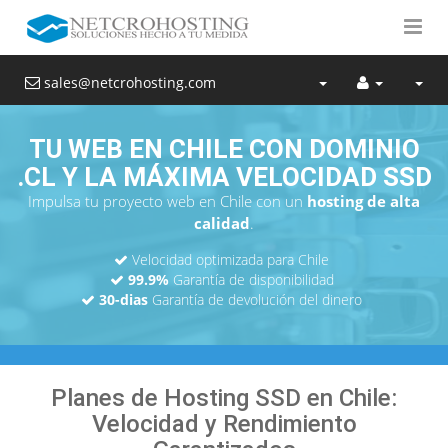
sales@netcrohosting.com
TU WEB EN CHILE CON DOMINIO
.CL Y LA MÁXIMA VELOCIDAD SSD
Impulsa tu proyecto web en Chile con un
hosting de alta
calidad
.
Velocidad optimizada para Chile
99.9%
Garantía de disponibilidad
30-dias
Garantía de devolución del dinero
Planes de Hosting SSD en Chile:
Velocidad y Rendimiento