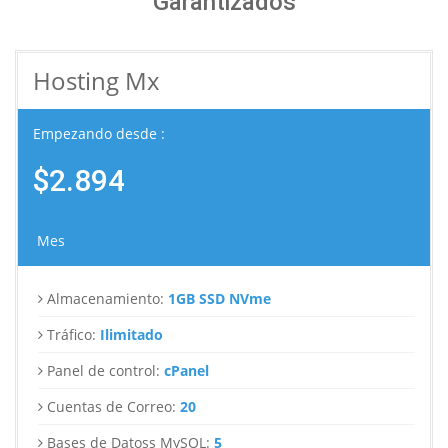
Garantizados
Hosting Mx
Empezando desde :
$2.894
CLP
Mes
Almacenamiento:
1GB SSD NVme
Tráfico:
Ilimitado
Panel de control:
cPanel
Cuentas de Correo:
20
Bases de Datoss MySQL:
5