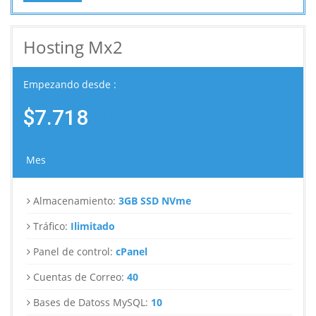
Hosting Mx2
Empezando desde :
$7.718
CLP
Mes
Almacenamiento:
3GB SSD NVme
Tráfico:
Ilimitado
Panel de control:
cPanel
Cuentas de Correo:
40
Bases de Datoss MySQL:
10