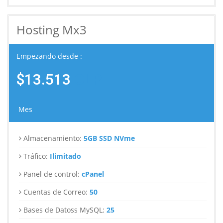
Hosting Mx3
Empezando desde :
$13.513
CLP
Mes
Almacenamiento:
5GB SSD NVme
Tráfico:
Ilimitado
Panel de control:
cPanel
Cuentas de Correo:
50
Bases de Datoss MySQL:
25