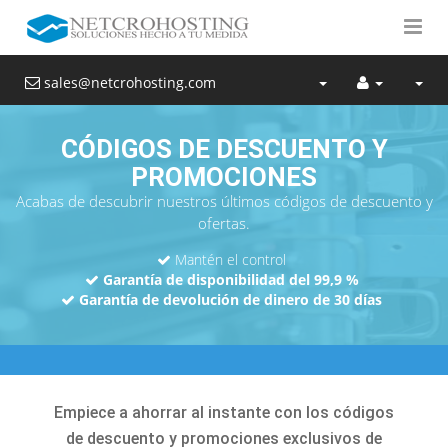
sales@netcrohosting.com
CÓDIGOS DE DESCUENTO Y
PROMOCIONES
Acabas de descubrir nuestros últimos códigos de descuento y
ofertas.
Mantén el control
Garantía de disponibilidad del 99,9 %
Garantía de devolución de dinero de 30 días
Empiece a ahorrar al instante con los códigos
de descuento y promociones exclusivos de