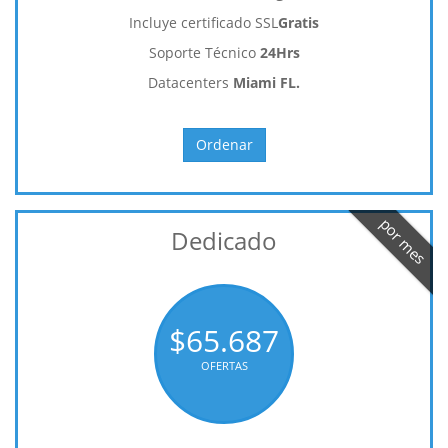
Incluye certificado SSL
Gratis
Soporte Técnico
24Hrs
Datacenters
Miami FL.
Ordenar
por mes
Dedicado
$65.687
OFERTAS