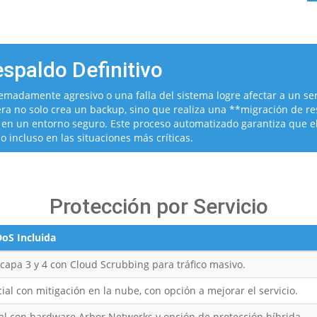
espaldo Definitivo
madamente agresivo o una falla del sistema logre afectar a un ser
ra no solo crea un backup, sino que realiza una **migración de r
 en un entorno seguro. Este proceso automatizado garantiza que el
o incluso en las situaciones más críticas.
Protección por Servicio
oS Incluida
 capa 3 y 4 con Cloud Scrubbing para tráfico masivo.
cial con mitigación en la nube, con opción a mejorar el servicio.
cal con hardware Arbor Networks y opción de protección híbrida.