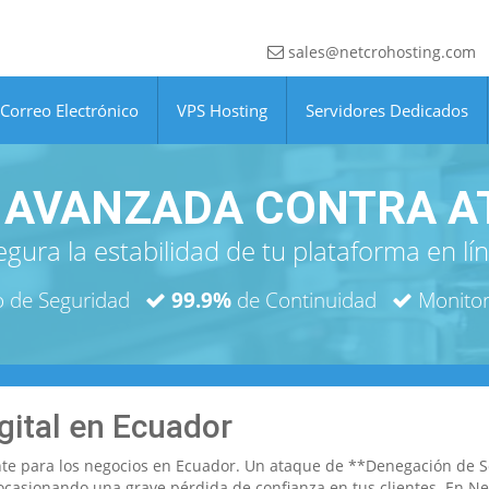
sales@netcrohosting.com
Correo Electrónico
VPS Hosting
Servidores Dedicados
 AVANZADA CONTRA A
gura la estabilidad de tu plataforma en lí
 de Seguridad
99.9%
de Continuidad
Monitor
gital en Ecuador
te para los negocios en Ecuador. Un ataque de **Denegación de Se
y ocasionando una grave pérdida de confianza en tus clientes. En 