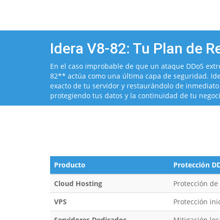
Idera V8-82: Tu Plan de R
En el caso improbable de que un ataque DDoS extre
82** actúa como una última capa de seguridad. Ide
exacto de tu servidor y restaurándolo de inmediato
protegiendo tus datos y la continuidad de tu negoci
Producto
Protección DD
Cloud Hosting
Protección de
VPS
Protección ini
Servidores Dedicados
Mitigación lo