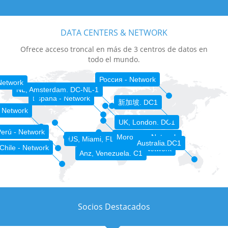
DATA CENTERS & NETWORK
Ofrece acceso troncal en más de 3 centros de datos en
todo el mundo.
Россия - Network
Network
NL, Amsterdam. DC-NL-1
España - Network
新加坡. DC1
 Network
UK, London. DC1
erú - Network
Morocco - Network
US, Miami, FL. DC-MIA-1
Australia.DC1
Chile - Network
Sénégal - Network
Anz, Venezuela. C1
Socios Destacados