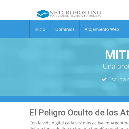
Inicio
Dominios
Alojamiento Web
MIT
Una prot
Escudo d
El Peligro Oculto de los 
Con la vida digital cada vez más activa en Argenti
dejarlo fuera de línea, sino que también pueden ar