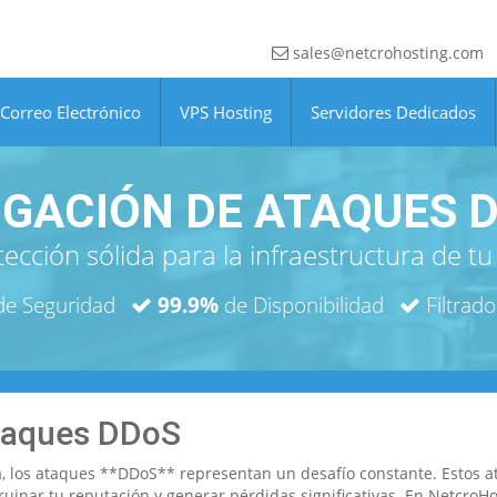
sales@netcrohosting.com
Correo Electrónico
VPS Hosting
Servidores Dedicados
IGACIÓN DE ATAQUES 
ección sólida para la infraestructura de tu
e Seguridad
99.9%
de Disponibilidad
Filtrado
Ataques DDoS
na, los ataques **DDoS** representan un desafío constante. Estos a
ruinar tu reputación y generar pérdidas significativas. En Netcro