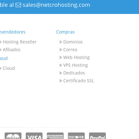
ble al
sales@netcrohosting.com
evendedores
Compras
Hosting Reseller
Dominios
Afiliados
Correo
Web Hosting
loud
VPS Hosting
Cloud
Dedicados
Certificado SSL