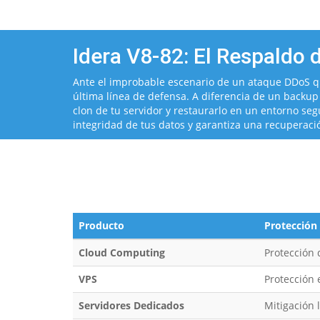
Idera V8-82: El Respaldo 
Ante el improbable escenario de un ataque DDoS qu
última línea de defensa. A diferencia de un backup
clon de tu servidor y restaurarlo en un entorno se
integridad de tus datos y garantiza una recuperació
Producto
Protección
Cloud Computing
Protección d
VPS
Protección 
Servidores Dedicados
Mitigación 