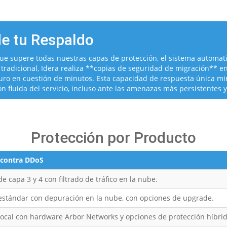
de tu Respaldo
e supere todas nuestras capas de protección, el sistema automat
 tradicional, Idera realiza **copias de seguridad de migración** e
guro en cuestión de minutos. Esta capacidad de respuesta única min
n fluida del servicio, incluso ante las amenazas más persistentes 
Protección por Producto
 contra DDoS
e capa 3 y 4 con filtrado de tráfico en la nube.
estándar con depuración en la nube, con opciones de upgrade.
local con hardware Arbor Networks y opciones de protección híbrid