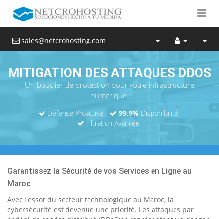
sales@netcrohosting.com
MITIGATION DES ATTAQUES DDOS
Un bouclier de protection pour votre infrastructure
numérique.
Défense Proactive
99.9%
Disponibilité
Filtration Avancée
Garantissez la Sécurité de vos Services en Ligne au
Maroc
Avec l'essor du secteur technologique au Maroc, la
cybersécurité est devenue une priorité. Les attaques par