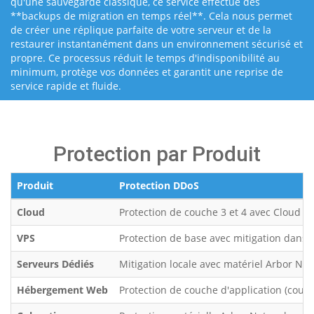
qu'une sauvegarde classique, ce service effectue des
**backups de migration en temps réel**. Cela nous permet
de créer une réplique parfaite de votre serveur et de la
restaurer instantanément dans un environnement sécurisé et
propre. Ce processus réduit le temps d'indisponibilité au
minimum, protège vos données et garantit une reprise de
service rapide et fluide.
Protection par Produit
Produit
Protection DDoS
Cloud
Protection de couche 3 et 4 avec Cloud S
VPS
Protection de base avec mitigation dans l
Serveurs Dédiés
Mitigation locale avec matériel Arbor Net
Hébergement Web
Protection de couche d'application (couch