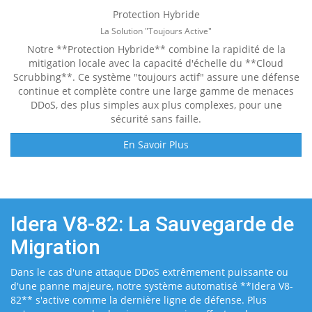
Protection Hybride
La Solution "Toujours Active"
Notre **Protection Hybride** combine la rapidité de la
mitigation locale avec la capacité d'échelle du **Cloud
Scrubbing**. Ce système "toujours actif" assure une défense
continue et complète contre une large gamme de menaces
DDoS, des plus simples aux plus complexes, pour une
sécurité sans faille.
En Savoir Plus
Idera V8-82: La Sauvegarde de
Migration
Dans le cas d'une attaque DDoS extrêmement puissante ou
d'une panne majeure, notre système automatisé **Idera V8-
82** s'active comme la dernière ligne de défense. Plus