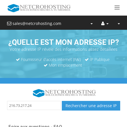
sales@netcrohosting.com
¿QUELLE EST MON ADRESSE IP?
Votre adresse IP révèle des informations assez détaillées
Fournisseur d'accès Internet (FAI)
IP Publique
Mon emplacement
Foire aux questions - FAQ