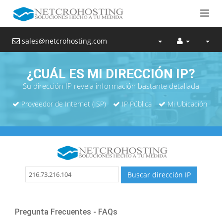
sales@netcrohosting.com
¿CUÁL ES MI DIRECCIÓN IP?
Su dirección IP revela información bastante detallada
Proveedor de Internet (ISP)
IP Pública
Mi Ubicación
Pregunta Frecuentes - FAQs