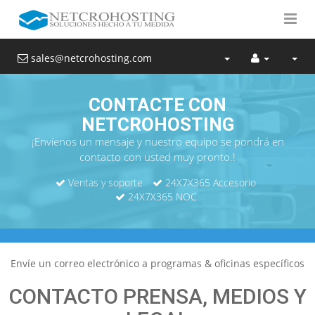
sales@netcrohosting.com
CONTACTE CON
NETCROHOSTING
¡Envíenos un mensaje y nuestro equipo se pondrá en
contacto con usted muy pronto.!
Ventas y soporte
24X7X365 Accesorio
24X7X365 NOC
Envíe un correo electrónico a programas & oficinas específicos
CONTACTO PRENSA, MEDIOS Y